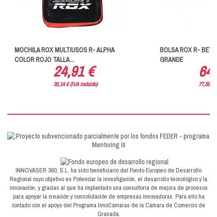
MOCHILA ROX MULTIUSOS R- ALPHA
BOLSA ROX R- BETA
COLOR ROJO TALLA...
GRANDE
24,91 €
64,
30,14 € (IVA incluido)
77,55 € (
INNOVASER 360, S.L. ha sido beneficiario del Fondo Europeo de Desarrollo
Regional cuyo objetivo es Potenciar la investigación, el desarrollo tecnológico y la
innovación, y gracias al que ha implantado una consultoría de mejora de procesos
para apoyar la creación y consolidación de empresas innovadoras. Para ello ha
contado con el apoyo del Programa InnoCámaras de la Cámara de Comercio de
Granada.