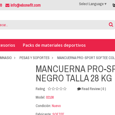
Select Language
▼
78
info@ebonefit.com
cesorios
Packs de materiales deportivos
IMNASIO
PESAS Y SOPORTES
MANCUERNA PRO-SPORT SOFTEE COLO
MANCUERNA PRO-S
NEGRO TALLA 28 KG
( 0 )
Rating
Read Review
Model:
02108
Condición:
Nuevo
Fabricante:
SOFTEE