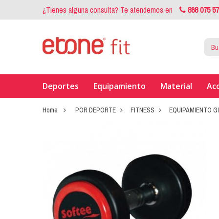
¿Tienes alguna consulta? Te atendemos en
868 075 5
Deportes
Equipamiento
Material
Ac
Home
POR DEPORTE
FITNESS
EQUIPAMIENTO G