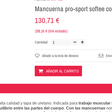
Mancuerna pro-sport softee col
130,71 €
158,16 € (IVA incluido)
Cantidad
Añadir a la lista de deseos
Envi
AÑADIR AL CARRITO
alta calidad y tapa de uretano. Indicada para
trabajo muscular 
ilibrio entre las partes del cuerpo
.
Con las mancuernas
no