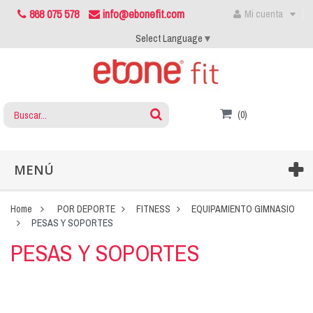
868 075 578
info@ebonefit.com
Mi cuenta
Select Language
▼
(0)
MENÚ
Home
POR DEPORTE
FITNESS
EQUIPAMIENTO GIMNASIO
PESAS Y SOPORTES
PESAS Y SOPORTES
En nuestro catálogo de pesas y soportes encontrarás una gran selección
de pesas, mancuernas, soportes y kettlebell de calidad al mejor precio. Para
gimnasios, centros deportivos, educativos, particulares y administración.