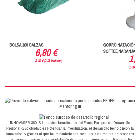
BOLSA 100 CALZAS
GORRO NATACIÓN SI
6,80 €
SOFTEE NARANJA
1,5
8,23 € (IVA incluido)
1,88 € (
INNOVASER 360, S.L. ha sido beneficiario del Fondo Europeo de Desarrollo
Regional cuyo objetivo es Potenciar la investigación, el desarrollo tecnológico y la
innovación, y gracias al que ha implantado una consultoría de mejora de procesos
para apoyar la creación y consolidación de empresas innovadoras. Para ello ha