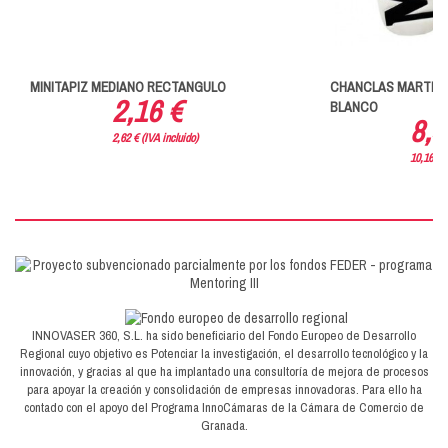
MINITAPIZ MEDIANO RECTANGULO
CHANCLAS MARTIN 
2,16 €
BLANCO
8,4
2,62 € (IVA incluido)
10,16 € (
INNOVASER 360, S.L. ha sido beneficiario del Fondo Europeo de Desarrollo
Regional cuyo objetivo es Potenciar la investigación, el desarrollo tecnológico y la
innovación, y gracias al que ha implantado una consultoría de mejora de procesos
para apoyar la creación y consolidación de empresas innovadoras. Para ello ha
contado con el apoyo del Programa InnoCámaras de la Cámara de Comercio de
Granada.