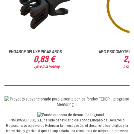
ENGARCE DELUXE PICAS AROS
ARO PSICOMOTRICI
0,83 €
2,9
1,00 € (IVA incluido)
3,58 € (
INNOVASER 360, S.L. ha sido beneficiario del Fondo Europeo de Desarrollo
Regional cuyo objetivo es Potenciar la investigación, el desarrollo tecnológico y la
innovación, y gracias al que ha implantado una consultoría de mejora de procesos