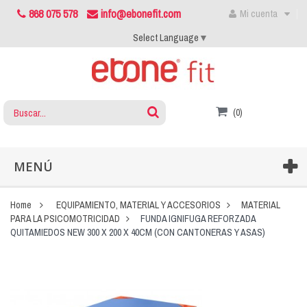
868 075 578
info@ebonefit.com
Mi cuenta
Select Language
▼
(0)
MENÚ
Home
EQUIPAMIENTO, MATERIAL Y ACCESORIOS
MATERIAL
PARA LA PSICOMOTRICIDAD
FUNDA IGNIFUGA REFORZADA
QUITAMIEDOS NEW 300 X 200 X 40CM (CON CANTONERAS Y ASAS)