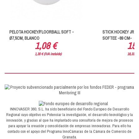
PELOTA HOCKEY/FLOORBALL SOFT -
STICK HOCKEY JR 
Ø7,5CM, BLANCO
SOFTEE -89 CM-
1,08 €
15,
1,30 € (IVA incluido)
18,33 € (
INNOVASER 360, S.L. ha sido beneficiario del Fondo Europeo de Desarrollo
Regional cuyo objetivo es Potenciar la investigación, el desarrollo tecnológico y la
innovación, y gracias al que ha implantado una consultoría de mejora de procesos
para apoyar la creación y consolidación de empresas innovadoras. Para ello ha
contado con el apoyo del Programa InnoCámaras de la Cámara de Comercio de
Granada.