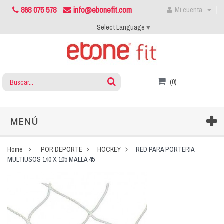
868 075 578
info@ebonefit.com
Mi cuenta
Select Language
▼
(0)
MENÚ
Home
POR DEPORTE
HOCKEY
RED PARA PORTERIA
MULTIUSOS 140 X 105 MALLA 45