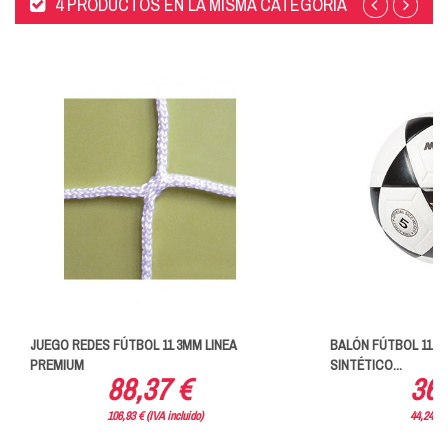
4 PRODUCTOS EN LA MISMA CATEGORÍA
JUEGO REDES FÚTBOL 11 3MM LINEA
BALÓN FÚTBOL 11 MI
PREMIUM
SINTÉTICO...
88,37 €
36,
106,93 € (IVA incluido)
44,24 € (