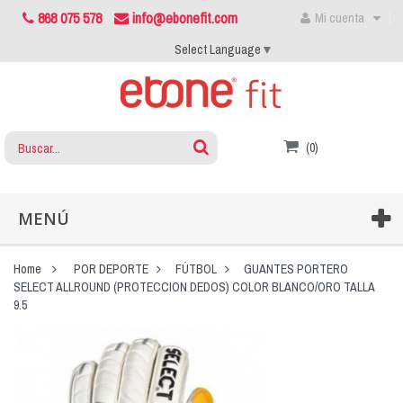
868 075 578
info@ebonefit.com
Mi cuenta
Select Language
▼
(0)
MENÚ
Home
POR DEPORTE
FÚTBOL
GUANTES PORTERO
SELECT ALLROUND (PROTECCION DEDOS) COLOR BLANCO/ORO TALLA
9.5