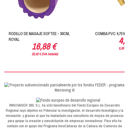
RODILLO DE MASAJE SOFTEE - 30CM,
COMBA PVC 4,70 MT
4,5
ROYAL
16,88 €
5,55 € (
20,42 € (IVA incluido)
INNOVASER 360, S.L. ha sido beneficiario del Fondo Europeo de Desarrollo
Regional cuyo objetivo es Potenciar la investigación, el desarrollo tecnológico y la
innovación, y gracias al que ha implantado una consultoría de mejora de procesos
para apoyar la creación y consolidación de empresas innovadoras. Para ello ha
contado con el apoyo del Programa InnoCámaras de la Cámara de Comercio de