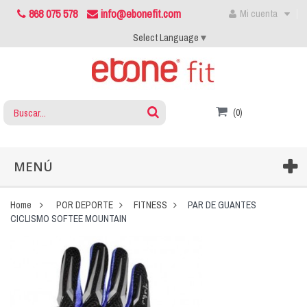
868 075 578
info@ebonefit.com
Mi cuenta
Select Language
▼
(0)
MENÚ
Home
POR DEPORTE
FITNESS
PAR DE GUANTES
CICLISMO SOFTEE MOUNTAIN