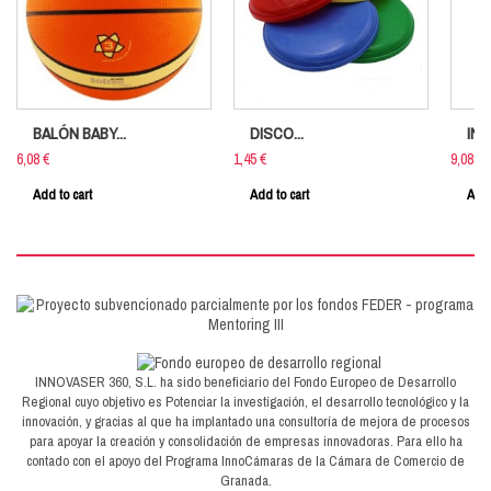
BALÓN BABY...
DISCO...
IND
6,08 €
1,45 €
9,08 €
Add to cart
Add to cart
Add 
INNOVASER 360, S.L. ha sido beneficiario del Fondo Europeo de Desarrollo
Regional cuyo objetivo es Potenciar la investigación, el desarrollo tecnológico y la
innovación, y gracias al que ha implantado una consultoría de mejora de procesos
para apoyar la creación y consolidación de empresas innovadoras. Para ello ha
contado con el apoyo del Programa InnoCámaras de la Cámara de Comercio de
Granada.