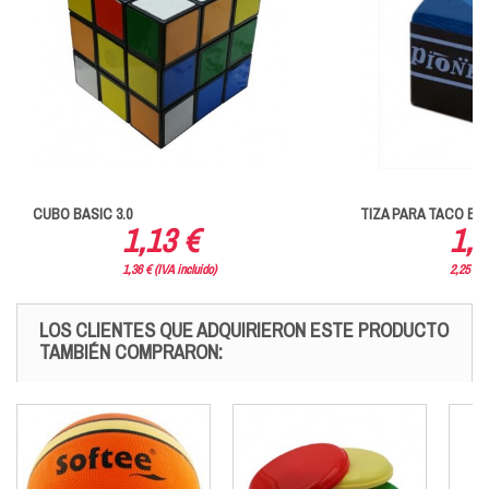
CUBO BASIC 3.0
TIZA PARA TACO BIL
1,13 €
1,8
1,36 € (IVA incluido)
2,25 € (
LOS CLIENTES QUE ADQUIRIERON ESTE PRODUCTO
TAMBIÉN COMPRARON: