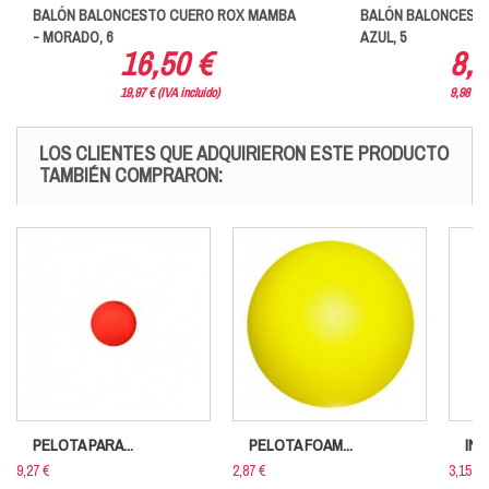
BALÓN BALONCESTO CUERO ROX MAMBA
BALÓN BALONCESTO
- MORADO, 6
AZUL, 5
16,50 €
8,2
19,97 € (IVA incluido)
9,98 € (
LOS CLIENTES QUE ADQUIRIERON ESTE PRODUCTO
TAMBIÉN COMPRARON:
PELOTA PARA...
PELOTA FOAM...
IND
9,27 €
2,87 €
3,15 €