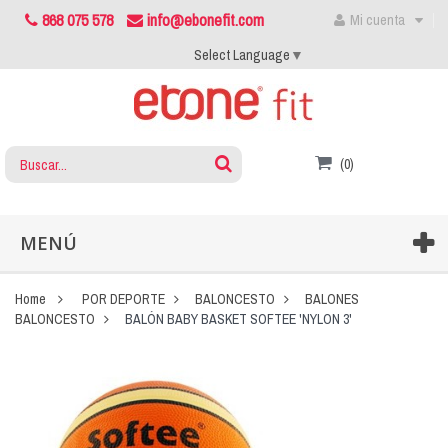
868 075 578
info@ebonefit.com
Mi cuenta
Select Language
▼
(0)
MENÚ
Home
POR DEPORTE
BALONCESTO
BALONES
BALONCESTO
BALÓN BABY BASKET SOFTEE 'NYLON 3'