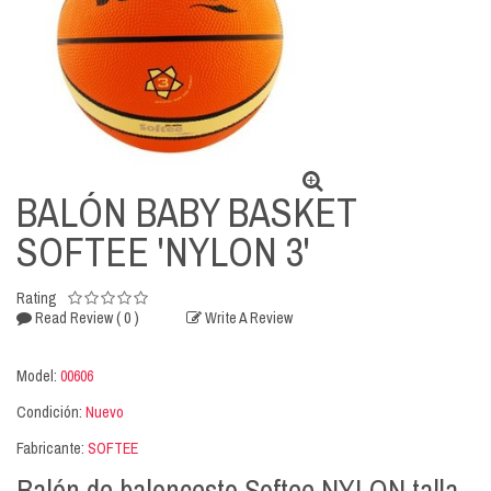
BALÓN BABY BASKET
SOFTEE 'NYLON 3'
Rating
( 0 )
Read Review
Write A Review
Model:
00606
Condición:
Nuevo
Fabricante:
SOFTEE
Balón de baloncesto Softee NYLON talla