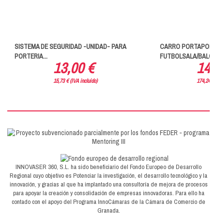
SISTEMA DE SEGURIDAD -UNIDAD- PARA
CARRO PORTAPORT
PORTERIA...
FUTBOLSALA/BALO
13,00 €
144
15,73 € (IVA incluido)
174,24 € (
INNOVASER 360, S.L. ha sido beneficiario del Fondo Europeo de Desarrollo
Regional cuyo objetivo es Potenciar la investigación, el desarrollo tecnológico y la
innovación, y gracias al que ha implantado una consultoría de mejora de procesos
para apoyar la creación y consolidación de empresas innovadoras. Para ello ha
contado con el apoyo del Programa InnoCámaras de la Cámara de Comercio de
Granada.