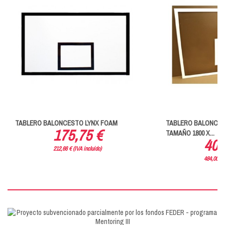
TABLERO BALONCESTO LYNX FOAM
TABLERO BALONCES
175,75 €
TAMAÑO 1800 X...
400
212,66 € (IVA incluido)
484,00 € (