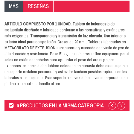
MÁS
RESEÑAS
ARTICULO COMPUESTO POR 1 UNIDAD. Tablero de baloncesto de
metacrilato
diseñado y fabricado conforme a las normativas y estándares
más exigentes.
Transparencia y transmisión de luz elevada
.
Uso interior o
exterior ideal para competición
. Grosor de 20 mm.
. Tableros fabricados en
METACRILATO DE EXTRUSION transparente y marcado con vinilo de pvc de
alta duración y resistencia. Peso 51 kg. Los tableros softee equipment por sí
solos no están concebidos para aguantar el peso del aro ni golpes
exteriores. es decir, dicho tablero colocado en canasta debe estar sujeto a
un soporte metálico perimetral y así evitar también posibles rupturas en los
laterales o las esquinas. Este soporte a su vez debe llevar incorporado una
pletina a la cual se atornille el aro.
4 PRODUCTOS EN LA MISMA CATEGORÍA