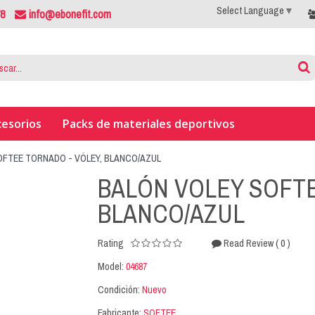
Select Language
▼
78
info@ebonefit.com
cesorios
Packs de materiales deportivos
OFTEE TORNADO - VÓLEY, BLANCO/AZUL
BALÓN VOLEY SOFTE
BLANCO/AZUL
( 0 )
Rating
Read Review
Model:
04687
Condición:
Nuevo
Fabricante:
SOFTEE