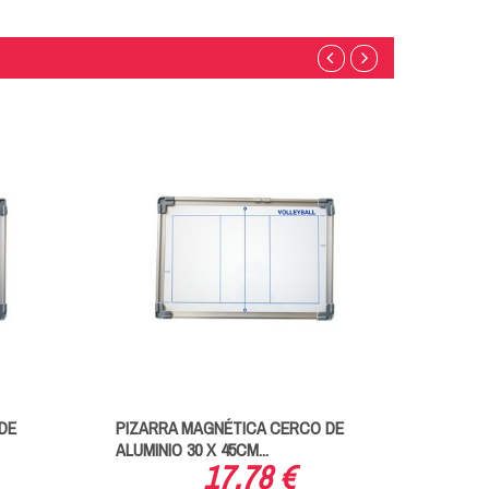
DE
PIZARRA MAGNÉTICA CERCO DE
BALÓN
ALUMINIO 30 X 45CM...
NARA
17,78 €