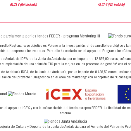
61,71 € (IVA incluido)
42,27 € (IVA incluido)
lo Regional cuyo objetivo es Potenciar la investigación, el desarrollo tecnológico y la 
dación de empresas innovadoras. Para ello ha contado con el apoyo del Programa InnoC
o de Andalucía IDEA, de la Junta de Andalucía, por un importe de 12.855,00 euros, cofin
 e implantación de una solución TIC para la mejora en los procesos de gestión" con el ob
o de Andalucía IDEA, de la Junta de Andalucía, por un importe de 8.438,50 euros , cofin
ización del proyecto " Diagnóstico en el área de marketing" con el objetivo de "Conseguir
el apoyo de ICEX y con la cofinanciación del fondo europeo FEDER. La finalidad de este 
entorno.
ejería de Cultura y Deporte de la Junta de Andalucía para el Fomento del Patrocinio Publi