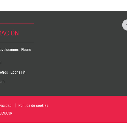
MACIÓN
devoluciones | Ebone
l
tros | Ebone Fit
uro
ivacidad
Política de cookies
18899336