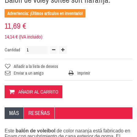
Advertencia: ¡Últimos artículos en inventario!
11,69 €
14,14 € (IVA incluido)
Cantidad
Añadir a la lista de deseos
Enviar a un amigo
Imprimir
AÑADIR AL CARRITO
MÁS
RESEÑAS
Este
balón de voleibol
de color naranja está fabricado en
Foam con recubrimiento de capa exterior de goma. El