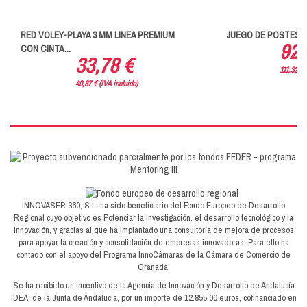
RED VOLEY-PLAYA 3 MM LINEA PREMIUM
JUEGO DE POSTES V
92,
CON CINTA...
33,78 €
111,32 € 
40,87 € (IVA incluido)
INNOVASER 360, S.L. ha sido beneficiario del Fondo Europeo de Desarrollo
Regional cuyo objetivo es Potenciar la investigación, el desarrollo tecnológico y la
innovación, y gracias al que ha implantado una consultoría de mejora de procesos
para apoyar la creación y consolidación de empresas innovadoras. Para ello ha
contado con el apoyo del Programa InnoCámaras de la Cámara de Comercio de
Granada.
Se ha recibido un incentivo de la Agencia de Innovación y Desarrollo de Andalucía
IDEA, de la Junta de Andalucía, por un importe de 12.855,00 euros, cofinanciado en