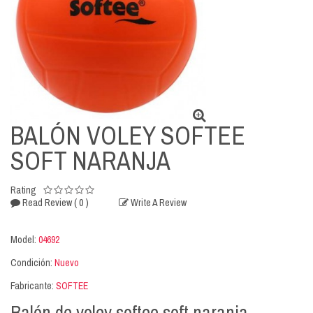
BALÓN VOLEY SOFTEE
SOFT NARANJA
Rating
( 0 )
Read Review
Write A Review
Model:
04692
Condición:
Nuevo
Fabricante:
SOFTEE
Balón de voley softee soft naranja.