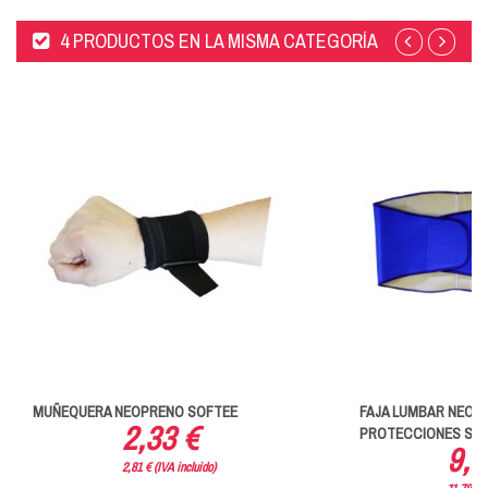
4 PRODUCTOS EN LA MISMA CATEGORÍA
MUÑEQUERA NEOPRENO SOFTEE
FAJA LUMBAR NEOP
2,33 €
PROTECCIONES SOFT
9,7
2,81 € (IVA incluido)