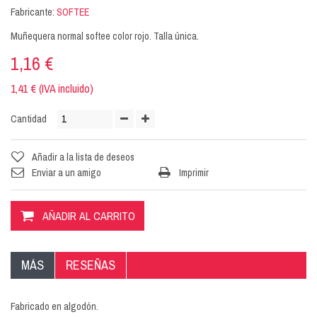
Fabricante:
SOFTEE
Muñequera normal softee color rojo. Talla única.
1,16 €
1,41 € (IVA incluido)
Cantidad
Añadir a la lista de deseos
Enviar a un amigo
Imprimir
AÑADIR AL CARRITO
MÁS
RESEÑAS
Fabricado en algodón.