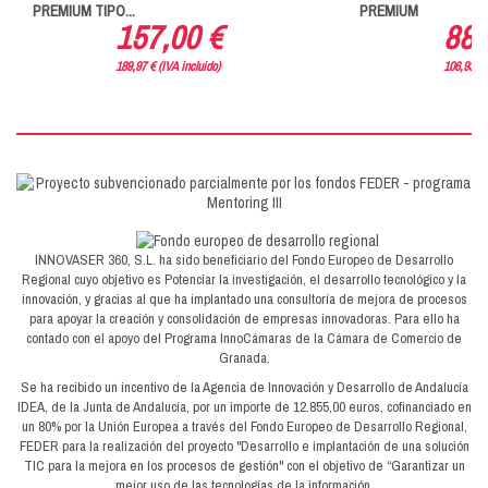
PREMIUM TIPO...
PREMIUM
157,00 €
88,
189,97 € (IVA incluido)
106,93 € 
INNOVASER 360, S.L. ha sido beneficiario del Fondo Europeo de Desarrollo
Regional cuyo objetivo es Potenciar la investigación, el desarrollo tecnológico y la
innovación, y gracias al que ha implantado una consultoría de mejora de procesos
para apoyar la creación y consolidación de empresas innovadoras. Para ello ha
contado con el apoyo del Programa InnoCámaras de la Cámara de Comercio de
Granada.
Se ha recibido un incentivo de la Agencia de Innovación y Desarrollo de Andalucía
IDEA, de la Junta de Andalucía, por un importe de 12.855,00 euros, cofinanciado en
un 80% por la Unión Europea a través del Fondo Europeo de Desarrollo Regional,
FEDER para la realización del proyecto "Desarrollo e implantación de una solución
TIC para la mejora en los procesos de gestión" con el objetivo de “Garantizar un
mejor uso de las tecnologías de la información.