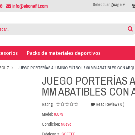
Select Language
▼
78
info@ebonefit.com
cesorios
Packs de materiales deportivos
BOL 7
JUEGO PORTERÍAS ALUMINIO FÚTBOL 7 90 MM ABATIBLES CON ARQ
JUEGO PORTERÍAS A
MM ABATIBLES CON
( 0 )
Rating
Read Review
Model:
03079
Condición:
Nuevo
Fabricante:
SOFTEE