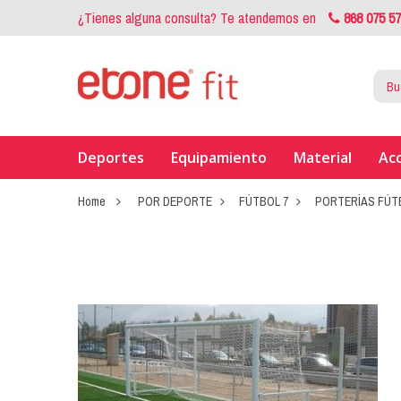
¿Tienes alguna consulta? Te atendemos en
868 075 5
Deportes
Equipamiento
Material
Ac
Home
POR DEPORTE
FÚTBOL 7
PORTERÍAS FÚT