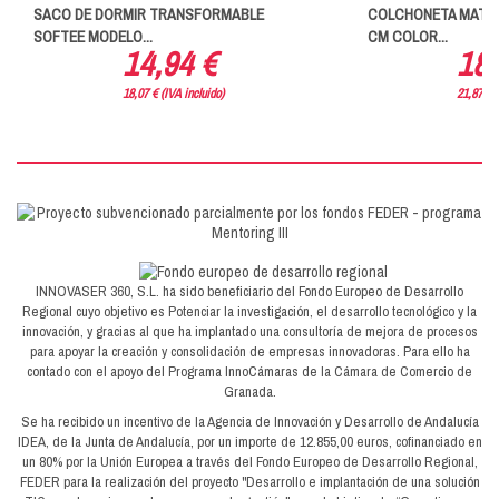
SACO DE DORMIR TRANSFORMABLE
COLCHONETA MATRI
SOFTEE MODELO...
CM COLOR...
14,94 €
18,
18,07 € (IVA incluido)
21,87 € (
INNOVASER 360, S.L. ha sido beneficiario del Fondo Europeo de Desarrollo
Regional cuyo objetivo es Potenciar la investigación, el desarrollo tecnológico y la
innovación, y gracias al que ha implantado una consultoría de mejora de procesos
para apoyar la creación y consolidación de empresas innovadoras. Para ello ha
contado con el apoyo del Programa InnoCámaras de la Cámara de Comercio de
Granada.
Se ha recibido un incentivo de la Agencia de Innovación y Desarrollo de Andalucía
IDEA, de la Junta de Andalucía, por un importe de 12.855,00 euros, cofinanciado en
un 80% por la Unión Europea a través del Fondo Europeo de Desarrollo Regional,
FEDER para la realización del proyecto "Desarrollo e implantación de una solución