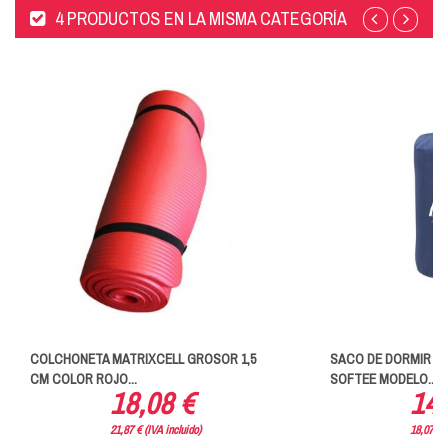
4 PRODUCTOS EN LA MISMA CATEGORÍA
COLCHONETA MATRIXCELL GROSOR 1,5
SACO DE DORMIR 
CM COLOR ROJO...
SOFTEE MODELO...
18,08 €
14,
21,87 € (IVA incluido)
18,07 € (