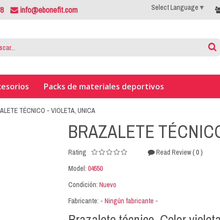
Select Language
▼
78
info@ebonefit.com
cesorios
Packs de materiales deportivos
ALETE TÉCNICO - VIOLETA, UNICA
BRAZALETE TÉCNICO 
( 0 )
Rating
Read Review
Model:
04550
Condición:
Nuevo
Fabricante:
- Ningún fabricante -
Brazalete técnico. Color violeta