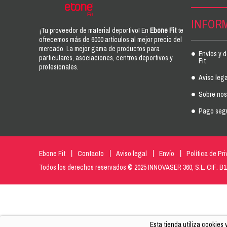
INFOR
¡Tu proveedor de material deportivo! En
Ebone Fit
te
ofrecemos más de 6000 artículos al mejor precio del
mercado. La mejor gama de productos para
Envíos y 
particulares, asociaciones, centros deportivos y
Fit
profesionales.
Aviso lega
Sobre noso
Pago seg
Ebone Fit
Contacto
Aviso legal
Envío
Política de Pr
Todos los derechos reservados © 2025 INNOVASER 360, S.L. CIF: B
Esta tienda utiliza cookies