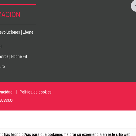
MACIÓN
devoluciones | Ebone
l
tros | Ebone Fit
uro
ivacidad
Política de cookies
18899336
 y otras tecnologías para que podamos mejorar su experiencia en este sitio web.