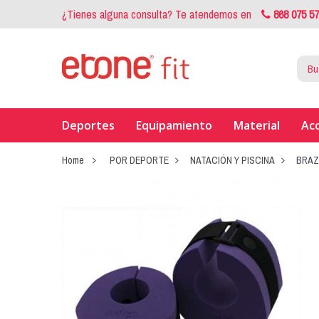
¿Tienes alguna consulta? Te atendemos en
868 075 5
Deportes
Equipamiento
Material
Ac
Home
POR DEPORTE
NATACIÓN Y PISCINA
BRAZ