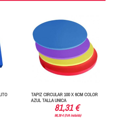
LITO
TAPIZ CIRCULAR 100 X 6CM COLOR
MINIT
AZUL TALLA UNICA
81,31 €
98,39 € (IVA incluido)