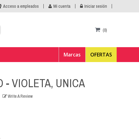
Acceso a empleados
Mi cuenta
Iniciar sesión
(0)
Marcas
OFERTAS
- VIOLETA, UNICA
Write A Review
.