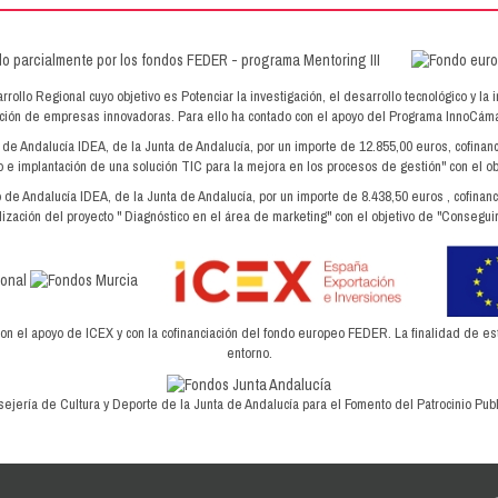
lo Regional cuyo objetivo es Potenciar la investigación, el desarrollo tecnológico y la 
dación de empresas innovadoras. Para ello ha contado con el apoyo del Programa InnoC
o de Andalucía IDEA, de la Junta de Andalucía, por un importe de 12.855,00 euros, cofin
 e implantación de una solución TIC para la mejora en los procesos de gestión" con el ob
o de Andalucía IDEA, de la Junta de Andalucía, por un importe de 8.438,50 euros , cofin
ización del proyecto " Diagnóstico en el área de marketing" con el objetivo de "Conseguir
el apoyo de ICEX y con la cofinanciación del fondo europeo FEDER. La finalidad de este 
entorno.
ejería de Cultura y Deporte de la Junta de Andalucía para el Fomento del Patrocinio Publi