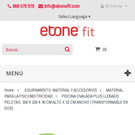
868 075 578
info@ebonefit.com
Mi cuenta
Select Language
▼
(0)
MENÚ
Home
EQUIPAMIENTO, MATERIAL Y ACCESORIOS
MATERIAL
PARA LA PSICOMOTRICIDAD
PISCINA OVALADA PLUS LLENADO
PELOTAS, 300 X 150 X 40 CM ALTO X 15 CM ANCHO (TRANSFORMABLE EN
DOS)