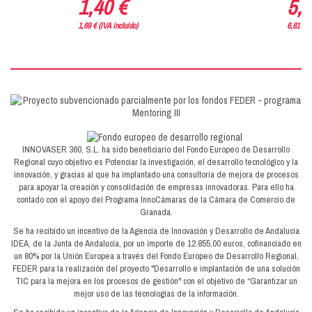
1,40 €
5,6
1,69 € (IVA incluido)
6,81 € (
INNOVASER 360, S.L. ha sido beneficiario del Fondo Europeo de Desarrollo
Regional cuyo objetivo es Potenciar la investigación, el desarrollo tecnológico y la
innovación, y gracias al que ha implantado una consultoría de mejora de procesos
para apoyar la creación y consolidación de empresas innovadoras. Para ello ha
contado con el apoyo del Programa InnoCámaras de la Cámara de Comercio de
Granada.
Se ha recibido un incentivo de la Agencia de Innovación y Desarrollo de Andalucía
IDEA, de la Junta de Andalucía, por un importe de 12.855,00 euros, cofinanciado en
un 80% por la Unión Europea a través del Fondo Europeo de Desarrollo Regional,
FEDER para la realización del proyecto "Desarrollo e implantación de una solución
TIC para la mejora en los procesos de gestión" con el objetivo de “Garantizar un
mejor uso de las tecnologías de la información.