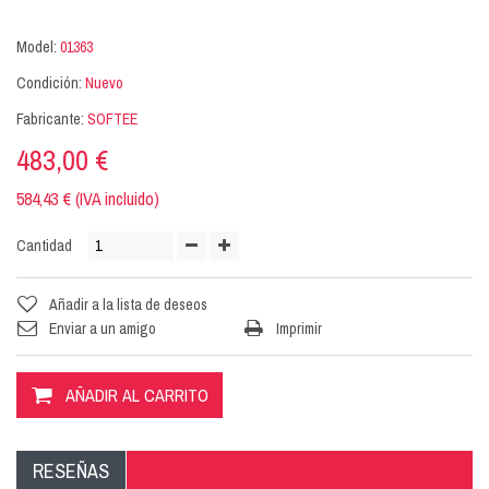
Model:
01363
Condición:
Nuevo
Fabricante:
SOFTEE
483,00 €
584,43 € (IVA incluido)
Cantidad
Añadir a la lista de deseos
Enviar a un amigo
Imprimir
AÑADIR AL CARRITO
RESEÑAS