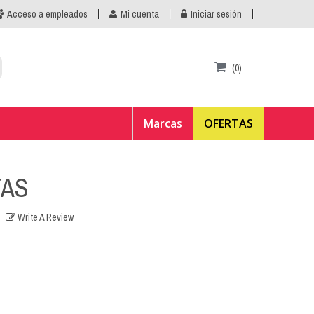
Acceso a empleados
Mi cuenta
Iniciar sesión
(0)
Marcas
OFERTAS
TAS
Write A Review