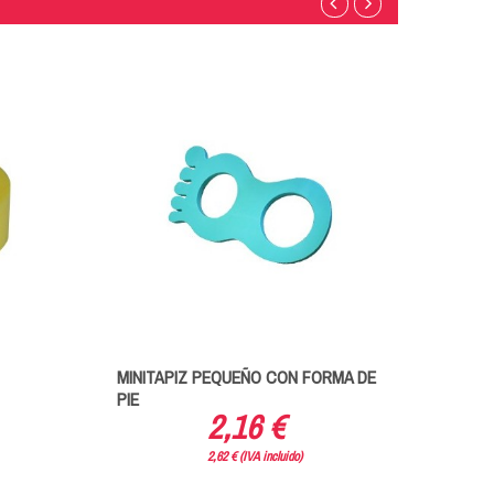
MINITAPIZ PEQUEÑO CON FORMA DE
MINITA
PIE
2,16 €
2,62 € (IVA incluido)