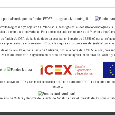
lo Regional cuyo objetivo es Potenciar la investigación, el desarrollo tecnológico y la 
dación de empresas innovadoras. Para ello ha contado con el apoyo del Programa InnoC
o de Andalucía IDEA, de la Junta de Andalucía, por un importe de 12.855,00 euros, cofin
 e implantación de una solución TIC para la mejora en los procesos de gestión" con el ob
o de Andalucía IDEA, de la Junta de Andalucía, por un importe de 8.438,50 euros , cofin
ización del proyecto " Diagnóstico en el área de marketing" con el objetivo de "Conseguir
el apoyo de ICEX y con la cofinanciación del fondo europeo FEDER. La finalidad de este 
entorno.
ejería de Cultura y Deporte de la Junta de Andalucía para el Fomento del Patrocinio Publi