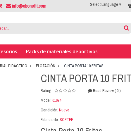
Select Language
▼
78
info@ebonefit.com
cesorios
Packs de materiales deportivos
RIAL DIDÁCTICO
FLOTACIÓN
CINTA PORTA 10 FRITAS
CINTA PORTA 10 FRI
( 0 )
Rating
Read Review
Model:
01694
Condición:
Nuevo
Fabricante:
SOFTEE
Cinta Porta 10 Fritas.