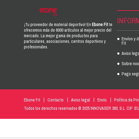
INFOR
¡Tu proveedor de material deportivo! En
Ebone Fit
te
ofrecemos más de 6000 artículos al mejor precio del
mercado. La mejor gama de productos para
Envíos y 
particulares, asociaciones, centros deportivos y
Fit
profesionales.
Aviso lega
Sobre noso
Pago seg
Ebone Fit
Contacto
Aviso legal
Envío
Política de Pr
Todos los derechos reservados © 2025 INNOVASER 360, S.L. CIF: B