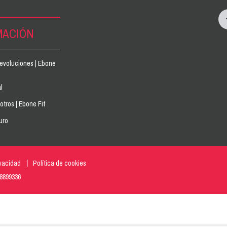
MACIÓN
devoluciones | Ebone
l
tros | Ebone Fit
uro
ivacidad
Política de cookies
18899336