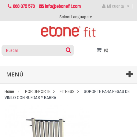
868 075 578
info@ebonefit.com
Mi cuenta
Select Language
▼
(0)
MENÚ
Home
POR DEPORTE
FITNESS
SOPORTE PARA PESAS DE
VINILO CON RUEDAS Y BARRA