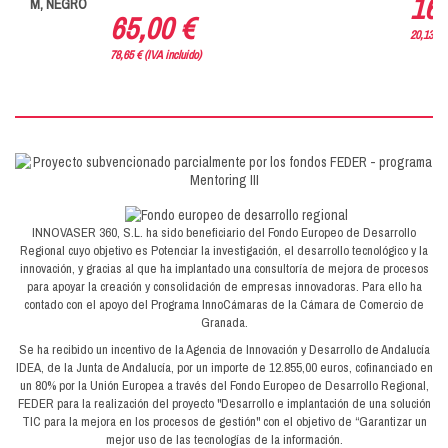
16,
M, NEGRO
65,00 €
20,13 € (
78,65 € (IVA incluido)
INNOVASER 360, S.L. ha sido beneficiario del Fondo Europeo de Desarrollo
Regional cuyo objetivo es Potenciar la investigación, el desarrollo tecnológico y la
innovación, y gracias al que ha implantado una consultoría de mejora de procesos
para apoyar la creación y consolidación de empresas innovadoras. Para ello ha
contado con el apoyo del Programa InnoCámaras de la Cámara de Comercio de
Granada.
Se ha recibido un incentivo de la Agencia de Innovación y Desarrollo de Andalucía
IDEA, de la Junta de Andalucía, por un importe de 12.855,00 euros, cofinanciado en
CUERDA ENTRENAMIE
un 80% por la Unión Europea a través del Fondo Europeo de Desarrollo Regional,
M, NEGRO
65,
FEDER para la realización del proyecto "Desarrollo e implantación de una solución
TIC para la mejora en los procesos de gestión" con el objetivo de “Garantizar un
mejor uso de las tecnologías de la información.
78,65 € (