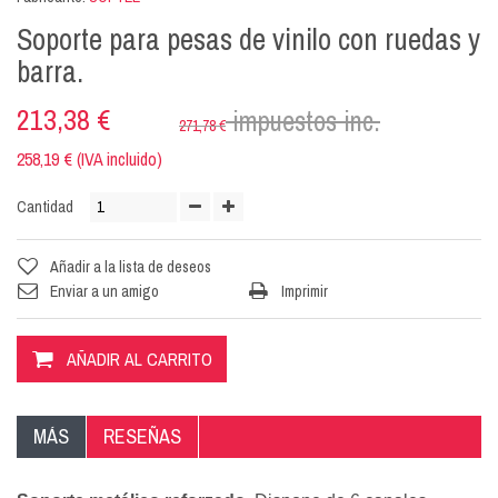
Soporte para pesas de vinilo con ruedas y
barra.
213,38 €
impuestos inc.
271,78 €
258,19 € (IVA incluido)
Cantidad
Añadir a la lista de deseos
Enviar a un amigo
Imprimir
AÑADIR AL CARRITO
MÁS
RESEÑAS