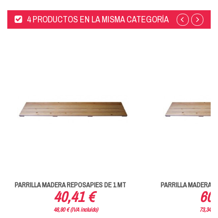
4 PRODUCTOS EN LA MISMA CATEGORÍA
PARRILLA MADERA REPOSAPIES DE 1 MT
PARRILLA MADERA R
40,41 €
60,
48,90 € (IVA incluido)
73,34 € (