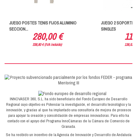
JUEGO POSTES TENIS FIJOS ALUMINIO
JUEGO 2 SOPORTES
SECCION...
SINGLES
280,00 €
114
338,80 € (IVA incluido)
138,52 € 
INNOVASER 360, S.L. ha sido beneficiario del Fondo Europeo de Desarrollo
Regional cuyo objetivo es Potenciar la investigación, el desarrollo tecnológico y la
innovación, y gracias al que ha implantado una consultoría de mejora de procesos
para apoyar la creación y consolidación de empresas innovadoras. Para ello ha
contado con el apoyo del Programa InnoCámaras de la Cámara de Comercio de
Granada.
Se ha recibido un incentivo de la Agencia de Innovación y Desarrollo de Andalucía