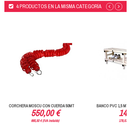
4 PRODUCTOS EN LA MISMA CATEGORÍA
CORCHERA MOSCU CON CUERDA 50MT
BANCO PVC 1,5 MTS
550,00 €
147
665,50 € (IVA incluido)
178,57 € (