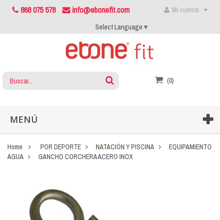
868 075 578
info@ebonefit.com
Mi cuenta
Select Language
▼
(0)
MENÚ
Home
POR DEPORTE
NATACIÓN Y PISCINA
EQUIPAMIENTO
AGUA
GANCHO CORCHERA ACERO INOX