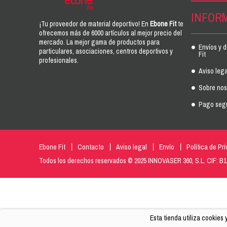
INFOR
¡Tu proveedor de material deportivo! En
Ebone Fit
te
ofrecemos más de 6000 artículos al mejor precio del
mercado. La mejor gama de productos para
Envíos y 
particulares, asociaciones, centros deportivos y
Fit
profesionales.
Aviso lega
Sobre noso
Pago seg
Ebone Fit
Contacto
Aviso legal
Envío
Política de Pr
Todos los derechos reservados © 2025 INNOVASER 360, S.L. CIF: B
Esta tienda utiliza cookies