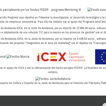
lo Regional cuyo objetivo es Potenciar la investigación, el desarrollo tecnológico y la 
dación de empresas innovadoras. Para ello ha contado con el apoyo del Programa InnoC
o de Andalucía IDEA, de la Junta de Andalucía, por un importe de 12.855,00 euros, cofin
 e implantación de una solución TIC para la mejora en los procesos de gestión" con el ob
o de Andalucía IDEA, de la Junta de Andalucía, por un importe de 8.438,50 euros , cofin
ización del proyecto " Diagnóstico en el área de marketing" con el objetivo de "Conseguir
el apoyo de ICEX y con la cofinanciación del fondo europeo FEDER. La finalidad de este 
entorno.
ejería de Cultura y Deporte de la Junta de Andalucía para el Fomento del Patrocinio Publi