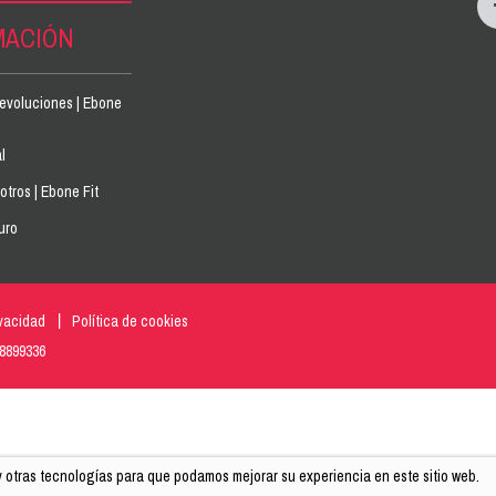
MACIÓN
devoluciones | Ebone
l
tros | Ebone Fit
uro
ivacidad
Política de cookies
18899336
 y otras tecnologías para que podamos mejorar su experiencia en este sitio web.