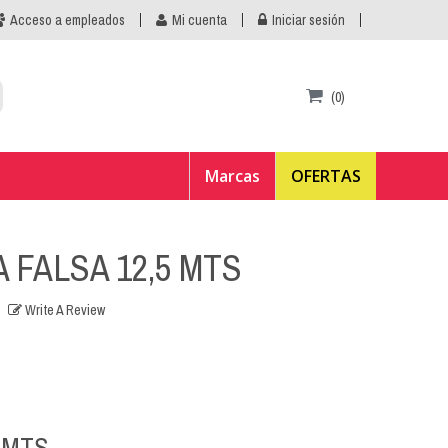
Acceso a empleados
Mi cuenta
Iniciar sesión
(0)
Marcas
OFERTAS
 FALSA 12,5 MTS
Write A Review
5 MTS.