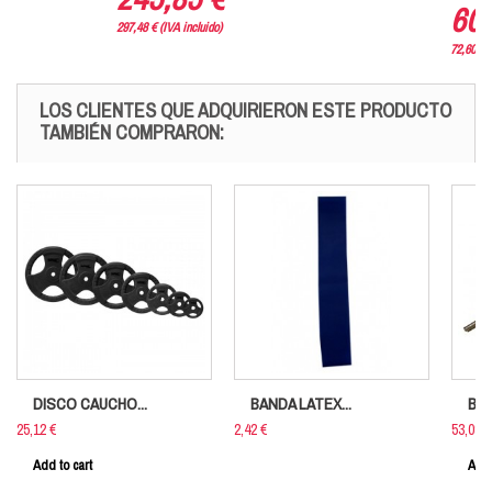
60,
297,48 € (IVA incluido)
72,60 € (
LOS CLIENTES QUE ADQUIRIERON ESTE PRODUCTO
TAMBIÉN COMPRARON:
DISCO CAUCHO...
BANDA LATEX...
BAR
25,12 €
2,42 €
53,09 €
Add to cart
Add 