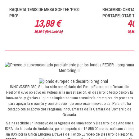
RAQUETA TENIS DE MESA SOFTEE 'P900
RECAMBIO CESTA 
PRO'
PORTAPELOTAS TENIS
13,89 €
40,
16,80 € (IVA incluido)
48,80 € (
INNOVASER 360, S.L. ha sido beneficiario del Fondo Europeo de Desarrollo
Regional cuyo objetivo es Potenciar la investigación, el desarrollo tecnológico y la
innovación, y gracias al que ha implantado una consultoría de mejora de procesos
para apoyar la creación y consolidación de empresas innovadoras. Para ello ha
contado con el apoyo del Programa InnoCámaras de la Cámara de Comercio de
Granada.
Se ha recibido un incentivo de la Agencia de Innovación y Desarrollo de Andalucía
IDEA, de la Junta de Andalucía, por un importe de 12.855,00 euros, cofinanciado en
un 80% por la Unión Europea a través del Fondo Europeo de Desarrollo Regional,