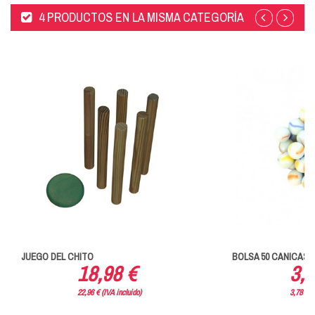
4 PRODUCTOS EN LA MISMA CATEGORÍA
JUEGO DEL CHITO
BOLSA 50 CANICAS S
18,98 €
3,1
22,96 € (IVA incluido)
3,78 € (